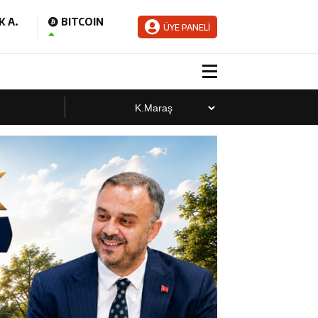
 A.
BITCOIN
ÜYE PANELİ
aladı