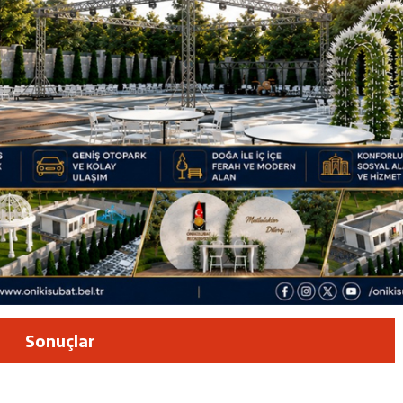
luşun ve HG Hospital’ın 1. Yılının Gururu
Zübeyde Hanım Bulvarı’nda
am Kütüphanesi ve Deneyim Müzesi Şehrimize Çok Yakışacak
 Vadisi Görkemli Törenle Açıldı
Sonuçlar