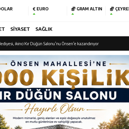
OLAR
EURO
GRAM ALTIN
ÇEYREK
am Kütüphanesi ve Deneyim Müzesi Şehrimize Çok Yakışacak
ET
SİYASET
SAĞLIK
 Vadisi Görkemli Törenle Açıldı
ediyesi, ikinci Kır Düğün Salonu’nu Önsen’e kazandırıyor
 Vadisi Görkemli Törenle Açıldı
işubat Belediye Spor kupasına kavuştu
 “Ramazan Bayramı’mız Kutlu Olsun”
nının 106’ncı Yılında Kahramanmaraş Tek Yürek
 Bakan Fatih Kacır’ın katıldığı imza töreninde ONİKAD’ın protokolünü imz