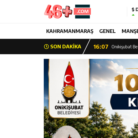
D
13:28
Yedi Güzel Ad
16:19
KAHRAMANMARAŞ
GENEL
MANŞ
Şehrin İlk Spor
16:07
SON DAKİKA
Onikişubat Bel
15:39
Şehrin İlk Spor
13:26
Şampiyon Onik
13:21
Başkan Görgel:
17:01
Kurtuluş Desta
16:55
Başkan Toptaş,