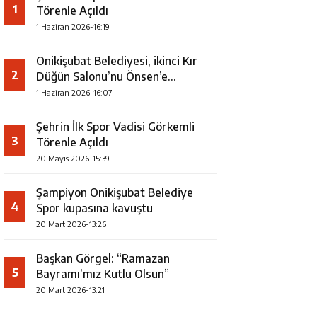
1
Törenle Açıldı
1 Haziran 2026-16:19
Onikişubat Belediyesi, ikinci Kır
2
Düğün Salonu’nu Önsen’e
kazandırıyor
1 Haziran 2026-16:07
Şehrin İlk Spor Vadisi Görkemli
3
Törenle Açıldı
20 Mayıs 2026-15:39
Şampiyon Onikişubat Belediye
4
Spor kupasına kavuştu
20 Mart 2026-13:26
Başkan Görgel: “Ramazan
5
Bayramı’mız Kutlu Olsun”
20 Mart 2026-13:21