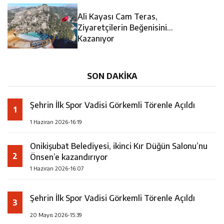
14:35
Asfalt Sırası Zübeyde Hanım Bulvarı’nda
Ali Kayası Cam Teras,
13:28
Yedi Güzel Adam Kütüphanesi ve Deneyim Müzesi
Ziyaretçilerin Beğenisini
Kazanıyor
16:19
Şehrin İlk Spor Vadisi Görkemli Törenle Açıldı
Şehrimize Çok Yakışacak
SON DAKİKA
Şehrin İlk Spor Vadisi Görkemli Törenle Açıldı
1
1 Haziran 2026-16:19
Onikişubat Belediyesi, ikinci Kır Düğün Salonu’nu
2
Önsen’e kazandırıyor
1 Haziran 2026-16:07
Şehrin İlk Spor Vadisi Görkemli Törenle Açıldı
3
20 Mayıs 2026-15:39