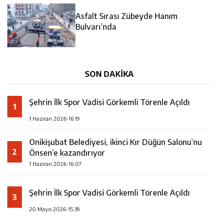
14:35
Asfalt Sırası Zübeyde Hanım Bulvarı’nda
Asfalt Sırası Zübeyde Hanım
13:28
Yedi Güzel Adam Kütüphanesi ve Deneyim Müzesi
Bulvarı’nda
16:19
Şehrin İlk Spor Vadisi Görkemli Törenle Açıldı
Şehrimize Çok Yakışacak
SON DAKİKA
Şehrin İlk Spor Vadisi Görkemli Törenle Açıldı
1
1 Haziran 2026-16:19
Onikişubat Belediyesi, ikinci Kır Düğün Salonu’nu
2
Önsen’e kazandırıyor
1 Haziran 2026-16:07
Şehrin İlk Spor Vadisi Görkemli Törenle Açıldı
3
20 Mayıs 2026-15:39