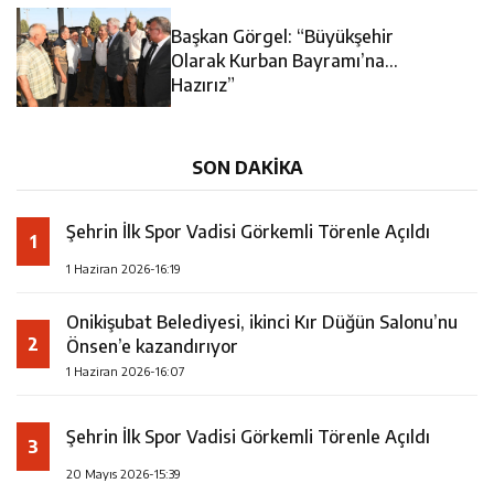
14:35
Asfalt Sırası Zübeyde Hanım Bulvarı’nda
Başkan Görgel: “Büyükşehir
13:28
Yedi Güzel Adam Kütüphanesi ve Deneyim Müzesi
Olarak Kurban Bayramı’na
Hazırız”
16:19
Şehrin İlk Spor Vadisi Görkemli Törenle Açıldı
Şehrimize Çok Yakışacak
SON DAKİKA
Şehrin İlk Spor Vadisi Görkemli Törenle Açıldı
1
1 Haziran 2026-16:19
Onikişubat Belediyesi, ikinci Kır Düğün Salonu’nu
2
Önsen’e kazandırıyor
1 Haziran 2026-16:07
Şehrin İlk Spor Vadisi Görkemli Törenle Açıldı
3
20 Mayıs 2026-15:39