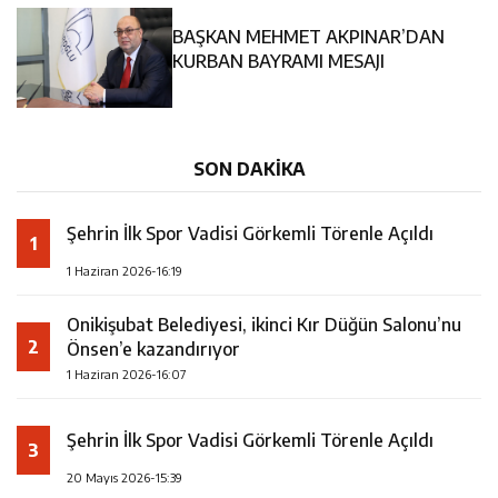
14:35
Asfalt Sırası Zübeyde Hanım Bulvarı’nda
BAŞKAN MEHMET AKPINAR’DAN
13:28
Yedi Güzel Adam Kütüphanesi ve Deneyim Müzesi
KURBAN BAYRAMI MESAJI
16:19
Şehrin İlk Spor Vadisi Görkemli Törenle Açıldı
Şehrimize Çok Yakışacak
SON DAKİKA
Şehrin İlk Spor Vadisi Görkemli Törenle Açıldı
1
1 Haziran 2026-16:19
Onikişubat Belediyesi, ikinci Kır Düğün Salonu’nu
2
Önsen’e kazandırıyor
1 Haziran 2026-16:07
Şehrin İlk Spor Vadisi Görkemli Törenle Açıldı
3
20 Mayıs 2026-15:39