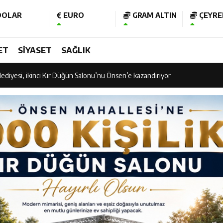
OLAR
EURO
GRAM ALTIN
ÇEYREK
am Kütüphanesi ve Deneyim Müzesi Şehrimize Çok Yakışacak
ET
SİYASET
SAĞLIK
 Vadisi Görkemli Törenle Açıldı
ediyesi, ikinci Kır Düğün Salonu’nu Önsen’e kazandırıyor
 Vadisi Görkemli Törenle Açıldı
işubat Belediye Spor kupasına kavuştu
 “Ramazan Bayramı’mız Kutlu Olsun”
nının 106’ncı Yılında Kahramanmaraş Tek Yürek
 Bakan Fatih Kacır’ın katıldığı imza töreninde ONİKAD’ın protokolünü imz