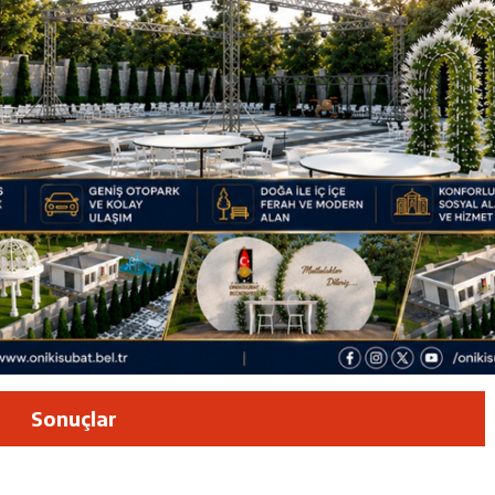
luşun ve HG Hospital’ın 1. Yılının Gururu
Zübeyde Hanım Bulvarı’nda
am Kütüphanesi ve Deneyim Müzesi Şehrimize Çok Yakışacak
 Vadisi Görkemli Törenle Açıldı
Sonuçlar