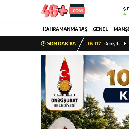
D
13:28
Yedi Güzel Ad
16:19
KAHRAMANMARAŞ
GENEL
MANŞ
Şehrin İlk Spor
16:07
SON DAKİKA
Onikişubat Bel
15:39
Şehrin İlk Spor
13:26
Şampiyon Onik
13:21
Başkan Görgel:
17:01
Kurtuluş Desta
16:55
Başkan Toptaş,