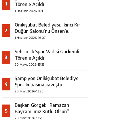
1
Törenle Açıldı
1 Haziran 2026-16:19
Onikişubat Belediyesi, ikinci Kır
2
Düğün Salonu’nu Önsen’e
kazandırıyor
1 Haziran 2026-16:07
Şehrin İlk Spor Vadisi Görkemli
3
Törenle Açıldı
20 Mayıs 2026-15:39
Şampiyon Onikişubat Belediye
4
Spor kupasına kavuştu
20 Mart 2026-13:26
Başkan Görgel: “Ramazan
5
Bayramı’mız Kutlu Olsun”
20 Mart 2026-13:21