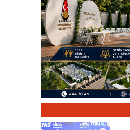
11:19
12 Şubat: Kurtu
14:35
Asfalt Sırası 
13:28
Yedi Güzel Ad
16:19
Şehrin İlk Spor