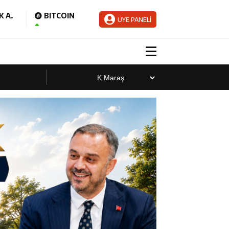
 A.
BITCOIN
ÜYE PANELİ
aladı