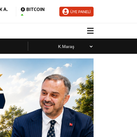
 A.
BITCOIN
ÜYE PANELİ
aladı