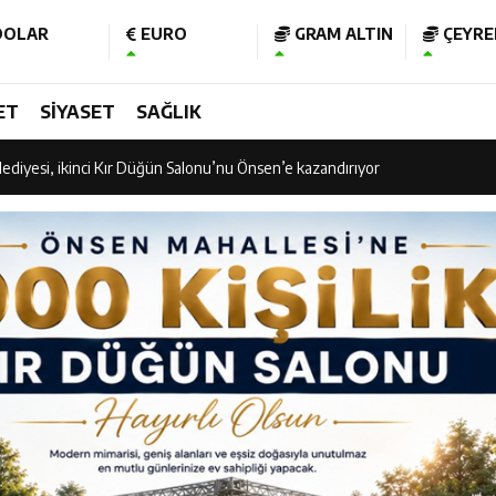
OLAR
EURO
GRAM ALTIN
ÇEYREK
am Kütüphanesi ve Deneyim Müzesi Şehrimize Çok Yakışacak
ET
SİYASET
SAĞLIK
 Vadisi Görkemli Törenle Açıldı
ediyesi, ikinci Kır Düğün Salonu’nu Önsen’e kazandırıyor
 Vadisi Görkemli Törenle Açıldı
işubat Belediye Spor kupasına kavuştu
 “Ramazan Bayramı’mız Kutlu Olsun”
nının 106’ncı Yılında Kahramanmaraş Tek Yürek
 Bakan Fatih Kacır’ın katıldığı imza töreninde ONİKAD’ın protokolünü imz