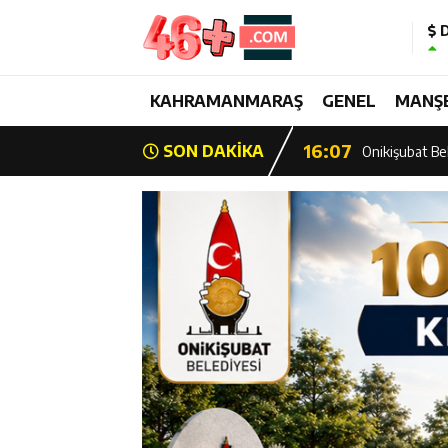
D
13:28
Yedi Güzel Ad
16:19
KAHRAMANMARAŞ
GENEL
MANŞ
Şehrin İlk Spor
16:07
SON DAKİKA
Onikişubat Bel
15:39
Şehrin İlk Spor
13:26
Şampiyon Onik
13:21
Başkan Görgel:
17:01
Kurtuluş Desta
16:55
Başkan Toptaş,