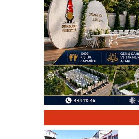
11:19
12 Şubat: Kurtu
14:35
Asfalt Sırası 
13:28
Yedi Güzel Ad
16:19
Şehrin İlk Spor