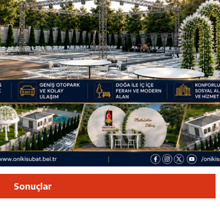
luşun ve HG Hospital’ın 1. Yılının Gururu
Zübeyde Hanım Bulvarı’nda
am Kütüphanesi ve Deneyim Müzesi Şehrimize Çok Yakışacak
 Vadisi Görkemli Törenle Açıldı
Sonuçlar