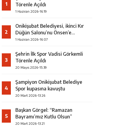
1
Törenle Açıldı
1 Haziran 2026-16:19
Onikişubat Belediyesi, ikinci Kır
2
Düğün Salonu’nu Önsen’e
kazandırıyor
1 Haziran 2026-16:07
Şehrin İlk Spor Vadisi Görkemli
3
Törenle Açıldı
20 Mayıs 2026-15:39
Şampiyon Onikişubat Belediye
4
Spor kupasına kavuştu
20 Mart 2026-13:26
Başkan Görgel: “Ramazan
5
Bayramı’mız Kutlu Olsun”
20 Mart 2026-13:21