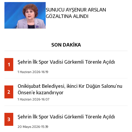
14:35
Asfalt Sırası Zübeyde Hanım Bulvarı’nda
SUNUCU AYŞENUR ARSLAN
13:28
Yedi Güzel Adam Kütüphanesi ve Deneyim Müzesi
GÖZALTINA ALINDI
16:19
Şehrin İlk Spor Vadisi Görkemli Törenle Açıldı
Şehrimize Çok Yakışacak
SON DAKİKA
Şehrin İlk Spor Vadisi Görkemli Törenle Açıldı
1
1 Haziran 2026-16:19
Onikişubat Belediyesi, ikinci Kır Düğün Salonu’nu
2
Önsen’e kazandırıyor
1 Haziran 2026-16:07
Şehrin İlk Spor Vadisi Görkemli Törenle Açıldı
3
20 Mayıs 2026-15:39