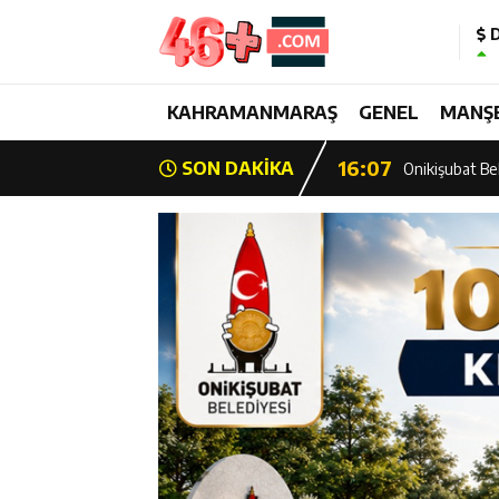
D
13:28
Yedi Güzel Ad
16:19
KAHRAMANMARAŞ
GENEL
MANŞ
Şehrin İlk Spor
16:07
SON DAKİKA
Onikişubat Bel
15:39
Şehrin İlk Spor
13:26
Şampiyon Onik
13:21
Başkan Görgel:
17:01
Kurtuluş Desta
16:55
Başkan Toptaş,