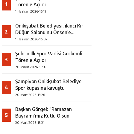
1
Törenle Açıldı
1 Haziran 2026-16:19
Onikişubat Belediyesi, ikinci Kır
2
Düğün Salonu’nu Önsen’e
kazandırıyor
1 Haziran 2026-16:07
Şehrin İlk Spor Vadisi Görkemli
3
Törenle Açıldı
20 Mayıs 2026-15:39
Şampiyon Onikişubat Belediye
4
Spor kupasına kavuştu
20 Mart 2026-13:26
Başkan Görgel: “Ramazan
5
Bayramı’mız Kutlu Olsun”
20 Mart 2026-13:21