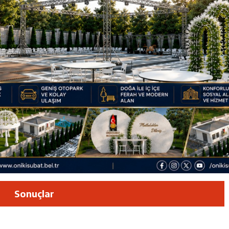
luşun ve HG Hospital’ın 1. Yılının Gururu
Zübeyde Hanım Bulvarı’nda
am Kütüphanesi ve Deneyim Müzesi Şehrimize Çok Yakışacak
 Vadisi Görkemli Törenle Açıldı
Sonuçlar