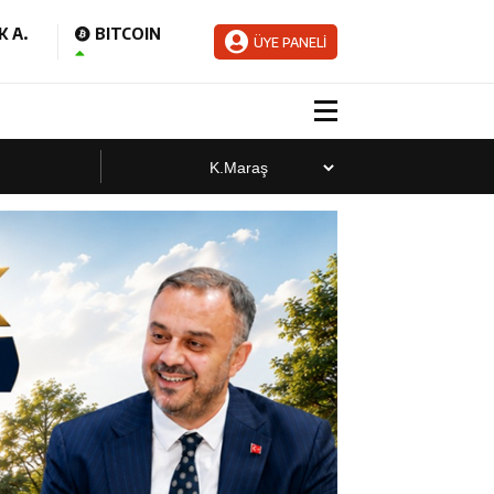
 A.
BITCOIN
ÜYE PANELİ
aladı