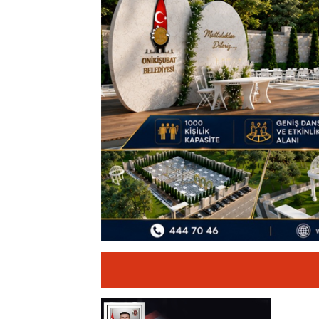
11:19
12 Şubat: Kurtu
14:35
Asfalt Sırası 
13:28
Yedi Güzel Ad
16:19
Şehrin İlk Spor