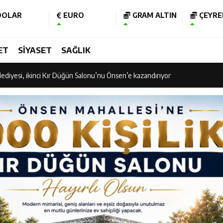
OLAR
EURO
GRAM ALTIN
ÇEYREK
am Kütüphanesi ve Deneyim Müzesi Şehrimize Çok Yakışacak
ET
SİYASET
SAĞLIK
 Vadisi Görkemli Törenle Açıldı
ediyesi, ikinci Kır Düğün Salonu’nu Önsen’e kazandırıyor
 Vadisi Görkemli Törenle Açıldı
işubat Belediye Spor kupasına kavuştu
 “Ramazan Bayramı’mız Kutlu Olsun”
nının 106’ncı Yılında Kahramanmaraş Tek Yürek
 Bakan Fatih Kacır’ın katıldığı imza töreninde ONİKAD’ın protokolünü imz