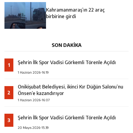
14:35
Asfalt Sırası Zübeyde Hanım Bulvarı’nda
Kahramanmaraş’ın 22 araç
13:28
Yedi Güzel Adam Kütüphanesi ve Deneyim Müzesi
birbirine girdi
16:19
Şehrin İlk Spor Vadisi Görkemli Törenle Açıldı
Şehrimize Çok Yakışacak
SON DAKİKA
Şehrin İlk Spor Vadisi Görkemli Törenle Açıldı
1
1 Haziran 2026-16:19
Onikişubat Belediyesi, ikinci Kır Düğün Salonu’nu
2
Önsen’e kazandırıyor
1 Haziran 2026-16:07
Şehrin İlk Spor Vadisi Görkemli Törenle Açıldı
3
20 Mayıs 2026-15:39