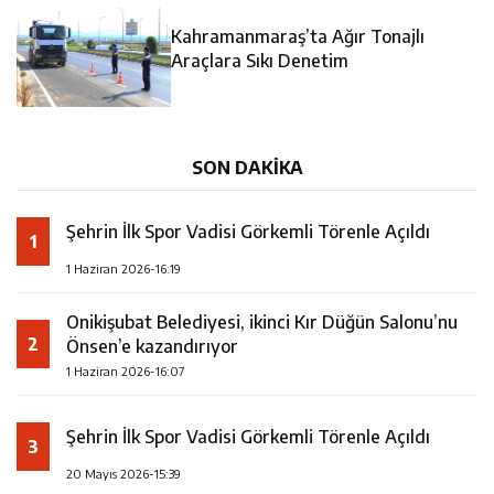
14:35
Asfalt Sırası Zübeyde Hanım Bulvarı’nda
Kahramanmaraş’ta Ağır Tonajlı
13:28
Yedi Güzel Adam Kütüphanesi ve Deneyim Müzesi
Araçlara Sıkı Denetim
16:19
Şehrin İlk Spor Vadisi Görkemli Törenle Açıldı
Şehrimize Çok Yakışacak
SON DAKİKA
Şehrin İlk Spor Vadisi Görkemli Törenle Açıldı
1
1 Haziran 2026-16:19
Onikişubat Belediyesi, ikinci Kır Düğün Salonu’nu
2
Önsen’e kazandırıyor
1 Haziran 2026-16:07
Şehrin İlk Spor Vadisi Görkemli Törenle Açıldı
3
20 Mayıs 2026-15:39