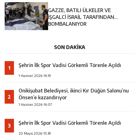
14:35
Asfalt Sırası Zübeyde Hanım Bulvarı’nda
GAZZE, BATILI ÜLKELER VE
13:28
Yedi Güzel Adam Kütüphanesi ve Deneyim Müzesi
İŞGALCİ İSRAİL TARAFINDAN
BOMBALANIYOR
16:19
Şehrin İlk Spor Vadisi Görkemli Törenle Açıldı
Şehrimize Çok Yakışacak
SON DAKİKA
Şehrin İlk Spor Vadisi Görkemli Törenle Açıldı
1
1 Haziran 2026-16:19
Onikişubat Belediyesi, ikinci Kır Düğün Salonu’nu
2
Önsen’e kazandırıyor
1 Haziran 2026-16:07
Şehrin İlk Spor Vadisi Görkemli Törenle Açıldı
3
20 Mayıs 2026-15:39