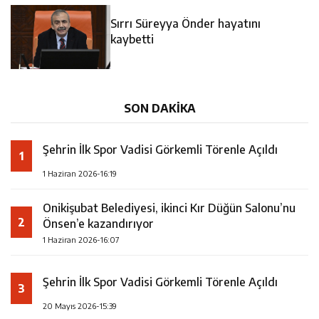
14:35
Asfalt Sırası Zübeyde Hanım Bulvarı’nda
Sırrı Süreyya Önder hayatını
13:28
Yedi Güzel Adam Kütüphanesi ve Deneyim Müzesi
kaybetti
16:19
Şehrin İlk Spor Vadisi Görkemli Törenle Açıldı
Şehrimize Çok Yakışacak
SON DAKİKA
Şehrin İlk Spor Vadisi Görkemli Törenle Açıldı
1
1 Haziran 2026-16:19
Onikişubat Belediyesi, ikinci Kır Düğün Salonu’nu
2
Önsen’e kazandırıyor
1 Haziran 2026-16:07
Şehrin İlk Spor Vadisi Görkemli Törenle Açıldı
3
20 Mayıs 2026-15:39