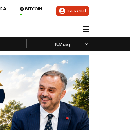
 A.
BITCOIN
ÜYE PANELİ
aladı