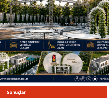
luşun ve HG Hospital’ın 1. Yılının Gururu
Zübeyde Hanım Bulvarı’nda
am Kütüphanesi ve Deneyim Müzesi Şehrimize Çok Yakışacak
 Vadisi Görkemli Törenle Açıldı
Sonuçlar