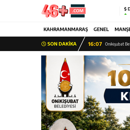
D
13:28
Yedi Güzel Ad
16:19
KAHRAMANMARAŞ
GENEL
MANŞ
Şehrin İlk Spor
16:07
SON DAKİKA
Onikişubat Bel
15:39
Şehrin İlk Spor
13:26
Şampiyon Onik
13:21
Başkan Görgel:
17:01
Kurtuluş Desta
16:55
Başkan Toptaş,