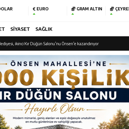
OLAR
EURO
GRAM ALTIN
ÇEYREK
am Kütüphanesi ve Deneyim Müzesi Şehrimize Çok Yakışacak
ET
SİYASET
SAĞLIK
 Vadisi Görkemli Törenle Açıldı
ediyesi, ikinci Kır Düğün Salonu’nu Önsen’e kazandırıyor
 Vadisi Görkemli Törenle Açıldı
işubat Belediye Spor kupasına kavuştu
 “Ramazan Bayramı’mız Kutlu Olsun”
nının 106’ncı Yılında Kahramanmaraş Tek Yürek
 Bakan Fatih Kacır’ın katıldığı imza töreninde ONİKAD’ın protokolünü imz