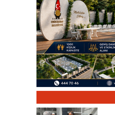
11:19
12 Şubat: Kurtu
14:35
Asfalt Sırası 
13:28
Yedi Güzel Ad
16:19
Şehrin İlk Spor