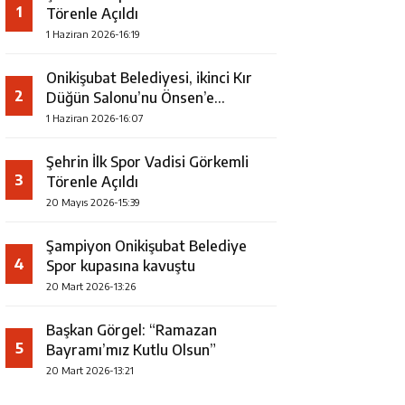
1
Törenle Açıldı
1 Haziran 2026-16:19
Onikişubat Belediyesi, ikinci Kır
2
Düğün Salonu’nu Önsen’e
kazandırıyor
1 Haziran 2026-16:07
Şehrin İlk Spor Vadisi Görkemli
3
Törenle Açıldı
20 Mayıs 2026-15:39
Şampiyon Onikişubat Belediye
4
Spor kupasına kavuştu
20 Mart 2026-13:26
Başkan Görgel: “Ramazan
5
Bayramı’mız Kutlu Olsun”
20 Mart 2026-13:21