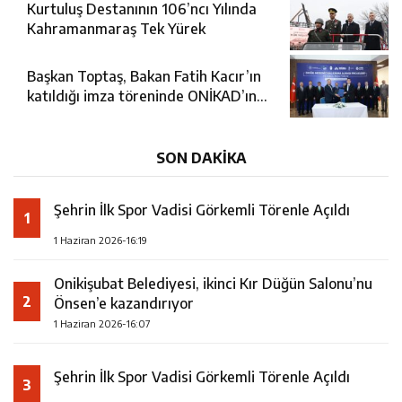
Kurtuluş Destanının 106’ncı Yılında
Kahramanmaraş Tek Yürek
Başkan Toptaş, Bakan Fatih Kacır’ın
katıldığı imza töreninde ONİKAD’ın
protokolünü imzaladı
SON DAKİKA
Şehrin İlk Spor Vadisi Görkemli Törenle Açıldı
1
1 Haziran 2026-16:19
Onikişubat Belediyesi, ikinci Kır Düğün Salonu’nu
2
Önsen’e kazandırıyor
1 Haziran 2026-16:07
Şehrin İlk Spor Vadisi Görkemli Törenle Açıldı
3