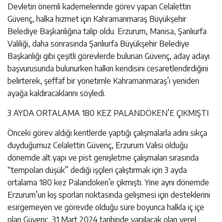
Devletin önemli kademelerinde görev yapan Celalettin
Güvenç, halka hizmet için Kahramanmaraş Büyükşehir
Belediye Başkanlığına talip oldu. Erzurum, Manisa, Şanlıurfa
Valiliği, daha sonrasında Şanlıurfa Büyükşehir Belediye
Başkanlığı gibi çeşitli görevlerde bulunan Güvenç, aday adayı
başvurusunda bulunurken halkın kendisini cesaretlendirdiğini
belirterek, şeffaf bir yönetimle Kahramanmaraş’ı yeniden
ayağa kaldıracaklarını söyledi.
3 AYDA ORTALAMA 180 KEZ PALANDÖKEN’E ÇIKMIŞTI
Önceki görev aldığı kentlerde yaptığı çalışmalarla adını sıkça
duyduğumuz Celalettin Güvenç, Erzurum Valisi olduğu
dönemde alt yapı ve pist genişletme çalışmaları sırasında
“tempoları düşük” dediği işçileri çalıştırmak için 3 ayda
ortalama 180 kez Palandöken’e çıkmıştı. Yine aynı dönemde
Erzurum’un kış sporları noktasında gelişmesi için desteklerini
esirgemeyen ve görevde olduğu süre boyunca halkla iç içe
olan Güvenç, 31 Mart 2024 tarihinde yapılacak olan yerel