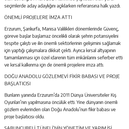
seçimlerde aday adaylığını açıklarken referansına halk yazdı.
ÖNEMLİ PROJELERE İMZA ATTI
Erzurum, Şanlıurfa, Manisa Valilikleri dönemlerinde Güvenç,
göreve başlar başlamaz öncelikli olarak şehrin potansiyelini
tespite çalıştı ve ilin önemli sektörlerinin gelişimini sağlamak
için yaptığı çalışmalara dikkat çekti. Ayrıca kırsal altyapının
tamamlanması için özel idarenin tüm imkânlarını seferber etti
ve kırsal kalkınma için de önemli projelere imza attı.
DOĞU ANADOLU GÖZLEMEVİ FİKİR BABASI VE PROJE
BAŞLATICISI
Bunların yanında Erzurum’da 2011 Dünya Üniversiteler Kış
Oyunları’nın yapılmasına öncülük etti. Yine dünyanın önemli
gözlem evlerinden olan Doğu Anadolu’nun fikir babası ve
proje başlatıcısı oldu.
SABUNCUBELİ TÜNELİ’NİN YÖNETİM VE YAPIM İŞİ