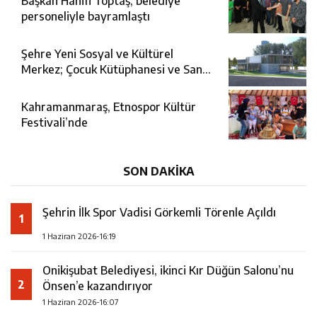
Başkan Hanifi Toptaş, belediye
personeliyle bayramlaştı
Şehre Yeni Sosyal ve Kültürel
Merkez; Çocuk Kütüphanesi ve Sanat
Merkezi
Kahramanmaraş, Etnospor Kültür
Festivali’nde
SON DAKİKA
Şehrin İlk Spor Vadisi Görkemli Törenle Açıldı
1
1 Haziran 2026-16:19
Onikişubat Belediyesi, ikinci Kır Düğün Salonu’nu
2
Önsen’e kazandırıyor
1 Haziran 2026-16:07