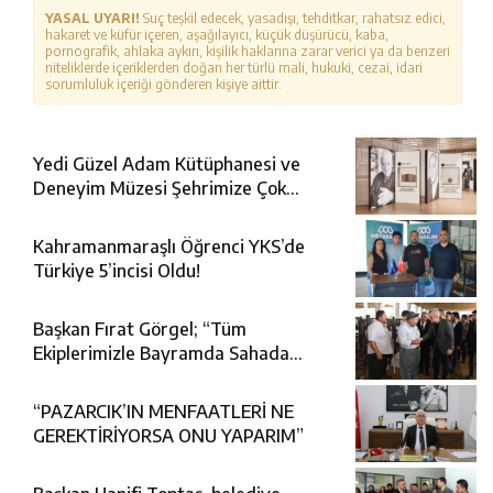
YASAL UYARI!
Suç teşkil edecek, yasadışı, tehditkar, rahatsız edici,
hakaret ve küfür içeren, aşağılayıcı, küçük düşürücü, kaba,
pornografik, ahlaka aykırı, kişilik haklarına zarar verici ya da benzeri
niteliklerde içeriklerden doğan her türlü mali, hukuki, cezai, idari
sorumluluk içeriği gönderen kişiye aittir.
Yedi Güzel Adam Kütüphanesi ve
Deneyim Müzesi Şehrimize Çok
Yakışacak
Kahramanmaraşlı Öğrenci YKS’de
Türkiye 5’incisi Oldu!
Başkan Fırat Görgel; “Tüm
Ekiplerimizle Bayramda Sahada
Görev Başındayız”
“PAZARCIK’IN MENFAATLERİ NE
GEREKTİRİYORSA ONU YAPARIM”