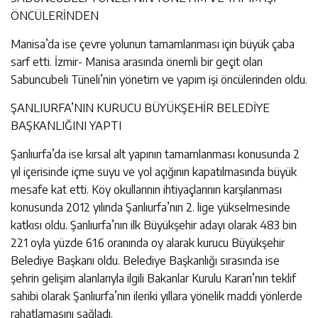
ÖNCÜLERİNDEN
Manisa’da ise çevre yolunun tamamlanması için büyük çaba
sarf etti. İzmir- Manisa arasında önemli bir geçit olan
Sabuncubeli Tüneli’nin yönetim ve yapım işi öncülerinden oldu.
ŞANLIURFA’NIN KURUCU BÜYÜKŞEHİR BELEDİYE
BAŞKANLIĞINI YAPTI
Şanlıurfa’da ise kırsal alt yapının tamamlanması konusunda 2
yıl içerisinde içme suyu ve yol açığının kapatılmasında büyük
mesafe kat etti. Köy okullarının ihtiyaçlarının karşılanması
konusunda 2012 yılında Şanlıurfa’nın 2. lige yükselmesinde
katkısı oldu. Şanlıurfa’nın ilk Büyükşehir adayı olarak 483 bin
221 oyla yüzde 61.6 oranında oy alarak kurucu Büyükşehir
Belediye Başkanı oldu. Belediye Başkanlığı sırasında ise
şehrin gelişim alanlarıyla ilgili Bakanlar Kurulu Kararı’nın teklif
sahibi olarak Şanlıurfa’nın ileriki yıllara yönelik maddi yönlerde
rahatlamasını sağladı.