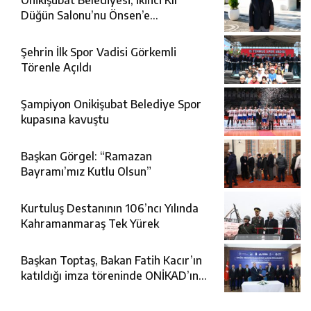
Onikişubat Belediyesi, ikinci Kır
Düğün Salonu’nu Önsen’e
kazandırıyor
Şehrin İlk Spor Vadisi Görkemli
Törenle Açıldı
Şampiyon Onikişubat Belediye Spor
kupasına kavuştu
Başkan Görgel: “Ramazan
Bayramı’mız Kutlu Olsun”
Kurtuluş Destanının 106’ncı Yılında
Kahramanmaraş Tek Yürek
Başkan Toptaş, Bakan Fatih Kacır’ın
katıldığı imza töreninde ONİKAD’ın
protokolünü imzaladı