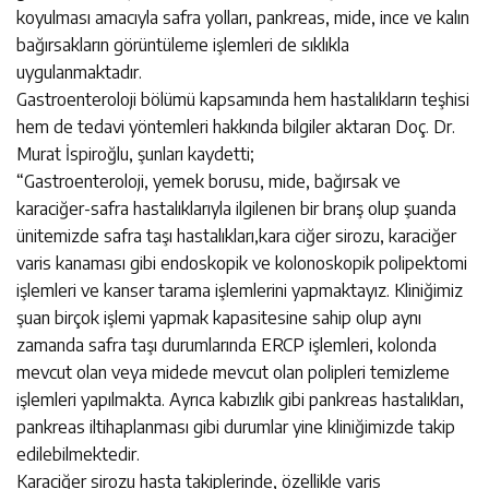
koyulması amacıyla safra yolları, pankreas, mide, ince ve kalın
bağırsakların görüntüleme işlemleri de sıklıkla
uygulanmaktadır.
Gastroenteroloji bölümü kapsamında hem hastalıkların teşhisi
hem de tedavi yöntemleri hakkında bilgiler aktaran Doç. Dr.
Murat İspiroğlu, şunları kaydetti;
“Gastroenteroloji, yemek borusu, mide, bağırsak ve
karaciğer-safra hastalıklarıyla ilgilenen bir branş olup şuanda
ünitemizde safra taşı hastalıkları,kara ciğer sirozu, karaciğer
varis kanaması gibi endoskopik ve kolonoskopik polipektomi
işlemleri ve kanser tarama işlemlerini yapmaktayız. Kliniğimiz
şuan birçok işlemi yapmak kapasitesine sahip olup aynı
zamanda safra taşı durumlarında ERCP işlemleri, kolonda
mevcut olan veya midede mevcut olan polipleri temizleme
işlemleri yapılmakta. Ayrıca kabızlık gibi pankreas hastalıkları,
pankreas iltihaplanması gibi durumlar yine kliniğimizde takip
edilebilmektedir.
Karaciğer sirozu hasta takiplerinde, özellikle varis