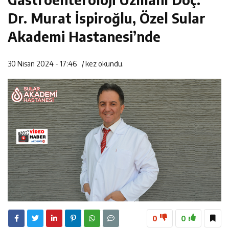
14:35
Asfalt Sırası Zübeyde Hanım Bulvarı’nda
Dr. Murat İspiroğlu, Özel Sular
13:28
Yedi Güzel Adam Kütüphanesi ve Deneyim Müzesi
Akademi Hastanesi’nde
16:19
Şehrin İlk Spor Vadisi Görkemli Törenle Açıldı
Şehrimize Çok Yakışacak
30 Nisan 2024 - 17:46
/
kez okundu.
0
0