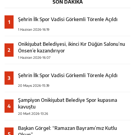
SON DAKİKA
Şehrin İlk Spor Vadisi Görkemli Törenle Açıldı
1
1 Haziran 2026-16:19
Onikişubat Belediyesi, ikinci Kır Düğün Salonu’nu
2
Önsen’e kazandırıyor
1 Haziran 2026-16:07
Şehrin İlk Spor Vadisi Görkemli Törenle Açıldı
3
20 Mayıs 2026-15:39
Şampiyon Onikişubat Belediye Spor kupasına
4
kavuştu
20 Mart 2026-13:26
Başkan Görgel: “Ramazan Bayramı’mız Kutlu
5
Olsun”