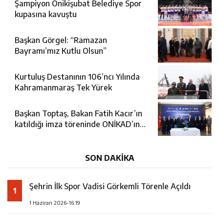
Şampiyon Onikişubat Belediye Spor
kupasına kavuştu
Başkan Görgel: “Ramazan
Bayramı’mız Kutlu Olsun”
Kurtuluş Destanının 106’ncı Yılında
Kahramanmaraş Tek Yürek
Başkan Toptaş, Bakan Fatih Kacır’ın
katıldığı imza töreninde ONİKAD’ın
protokolünü imzaladı
SON DAKİKA
Şehrin İlk Spor Vadisi Görkemli Törenle Açıldı
1
1 Haziran 2026-16:19