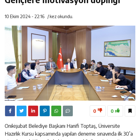
14:35
Asfalt Sırası Zübeyde Hanım Bulvarı’nda
13:28
Yedi Güzel Adam Kütüphanesi ve Deneyim Müzesi
10 Ekim 2024 - 22:16
/
kez okundu.
16:19
Şehrin İlk Spor Vadisi Görkemli Törenle Açıldı
Şehrimize Çok Yakışacak
0
0
Onikişubat Belediye Başkanı Hanifi Toptaş, Üniversite
Hazırlık Kursu kapsamında yapılan deneme sınavında ilk 30’a