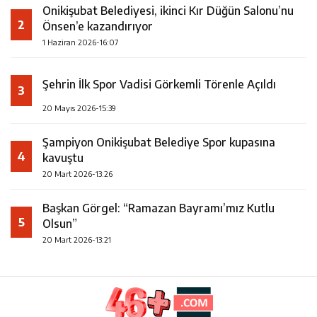
Onikişubat Belediyesi, ikinci Kır Düğün Salonu’nu
2
Önsen’e kazandırıyor
1 Haziran 2026-16:07
Şehrin İlk Spor Vadisi Görkemli Törenle Açıldı
3
20 Mayıs 2026-15:39
Şampiyon Onikişubat Belediye Spor kupasına
4
kavuştu
20 Mart 2026-13:26
Başkan Görgel: “Ramazan Bayramı’mız Kutlu
5
Olsun”
20 Mart 2026-13:21