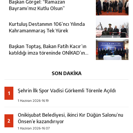
Başkan Görgel: “Ramazan
Bayramı’mız Kutlu Olsun”
Kurtuluş Destanının 106’ncı Yılında
Kahramanmaraş Tek Yürek
Başkan Toptaş, Bakan Fatih Kacır’ın
katıldığı imza töreninde ONİKAD’ın
protokolünü imzaladı
SON DAKİKA
Şehrin İlk Spor Vadisi Görkemli Törenle Açıldı
1
1 Haziran 2026-16:19
Onikişubat Belediyesi, ikinci Kır Düğün Salonu’nu
2
Önsen’e kazandırıyor
1 Haziran 2026-16:07