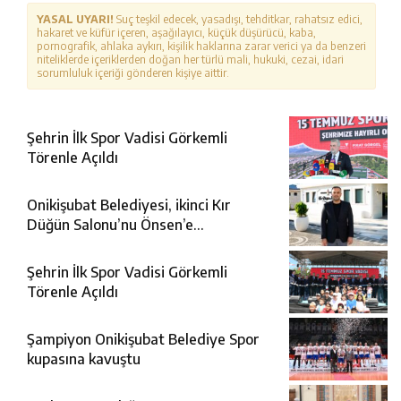
YASAL UYARI!
Suç teşkil edecek, yasadışı, tehditkar, rahatsız edici,
hakaret ve küfür içeren, aşağılayıcı, küçük düşürücü, kaba,
pornografik, ahlaka aykırı, kişilik haklarına zarar verici ya da benzeri
niteliklerde içeriklerden doğan her türlü mali, hukuki, cezai, idari
sorumluluk içeriği gönderen kişiye aittir.
Şehrin İlk Spor Vadisi Görkemli
Törenle Açıldı
Onikişubat Belediyesi, ikinci Kır
Düğün Salonu’nu Önsen’e
kazandırıyor
Şehrin İlk Spor Vadisi Görkemli
Törenle Açıldı
Şampiyon Onikişubat Belediye Spor
kupasına kavuştu