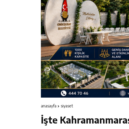
11:19
12 Şubat: Kurtu
14:35
Asfalt Sırası 
13:28
Yedi Güzel Ad
16:19
Şehrin İlk Spor
anasayfa
si̇yaset
İşte Kahramanmaraş