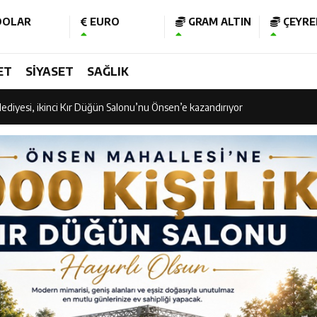
OLAR
EURO
GRAM ALTIN
ÇEYREK
am Kütüphanesi ve Deneyim Müzesi Şehrimize Çok Yakışacak
ET
SİYASET
SAĞLIK
 Vadisi Görkemli Törenle Açıldı
ediyesi, ikinci Kır Düğün Salonu’nu Önsen’e kazandırıyor
 Vadisi Görkemli Törenle Açıldı
işubat Belediye Spor kupasına kavuştu
 “Ramazan Bayramı’mız Kutlu Olsun”
nının 106’ncı Yılında Kahramanmaraş Tek Yürek
 Bakan Fatih Kacır’ın katıldığı imza töreninde ONİKAD’ın protokolünü imz