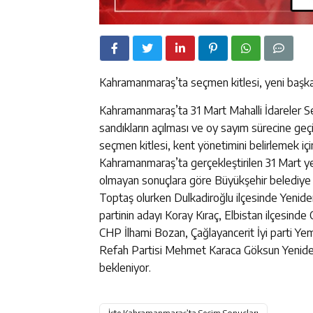
Kahramanmaraş’ta seçmen kitlesi, yeni başkanla
Kahramanmaraş’ta 31 Mart Mahalli İdareler Se
sandıkların açılması ve oy sayım sürecine ge
seçmen kitlesi, kent yönetimini belirlemek için
Kahramanmaraş’ta gerçekleştirilen 31 Mart ye
olmayan sonuçlara göre Büyükşehir belediye ba
Toptaş olurken Dulkadiroğlu ilçesinde Yenid
partinin adayı Koray Kıraç, Elbistan ilçesin
CHP İlhami Bozan, Çağlayancerit İyi parti Ye
Refah Partisi Mehmet Karaca Göksun Yeniden 
bekleniyor.