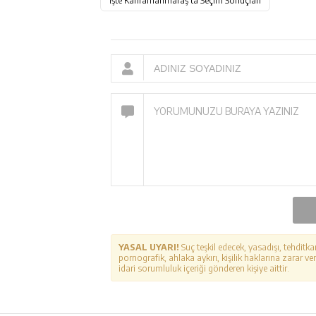
İşte Kahramanmaraş’ta Seçim Sonuçları
YASAL UYARI!
Suç teşkil edecek, yasadışı, tehditka
pornografik, ahlaka aykırı, kişilik haklarına zarar ver
idari sorumluluk içeriği gönderen kişiye aittir.