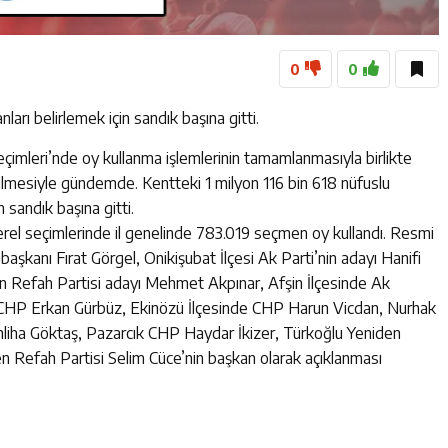
0
0
rı belirlemek için sandık başına gitti.
çimleri’nde oy kullanma işlemlerinin tamamlanmasıyla birlikte
çilmesiyle gündemde. Kentteki 1 milyon 116 bin 618 nüfuslu
 sandık başına gitti.
rel seçimlerinde il genelinde 783.019 seçmen oy kullandı. Resmi
şkanı Fırat Görgel, Onikişubat İlçesi Ak Parti’nin adayı Hanifi
en Refah Partisi adayı Mehmet Akpınar, Afşin İlçesinde Ak
de CHP Erkan Gürbüz, Ekinözü İlçesinde CHP Harun Vicdan, Nurhak
mliha Göktaş, Pazarcık CHP Haydar İkizer, Türkoğlu Yeniden
Refah Partisi Selim Cüce’nin başkan olarak açıklanması