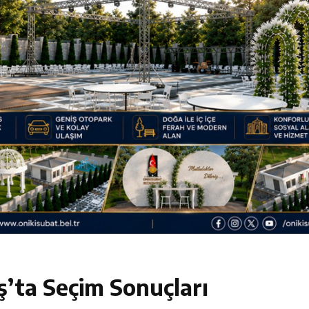
luşun ve HG Hospital’ın 1. Yılının Gururu
Zübeyde Hanım Bulvarı’nda
am Kütüphanesi ve Deneyim Müzesi Şehrimize Çok Yakışacak
 Vadisi Görkemli Törenle Açıldı
’ta Seçim Sonuçları