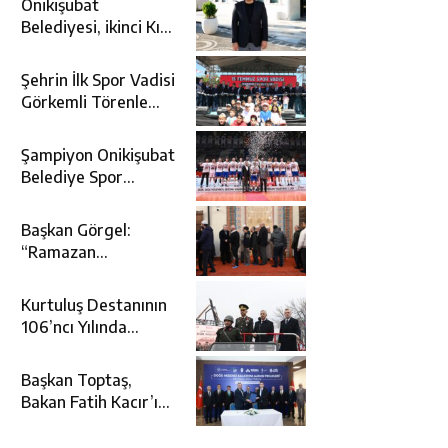
Onikişubat
Belediyesi, ikinci Kır
Düğün Salonu’nu
Önsen’e
Şehrin İlk Spor Vadisi
kazandırıyor
Görkemli Törenle
Açıldı
Şampiyon Onikişubat
Belediye Spor
kupasına kavuştu
Başkan Görgel:
“Ramazan
Bayramı’mız Kutlu
Olsun”
Kurtuluş Destanının
106’ncı Yılında
Kahramanmaraş Tek
Yürek
Başkan Toptaş,
Bakan Fatih Kacır’ın
katıldığı imza
töreninde ONİKAD’ın