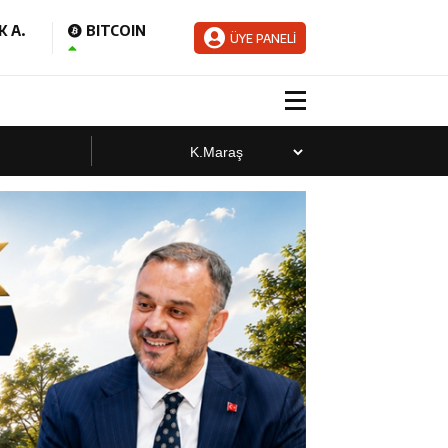
 A.
BITCOIN
ÜYE PANELİ
aladı