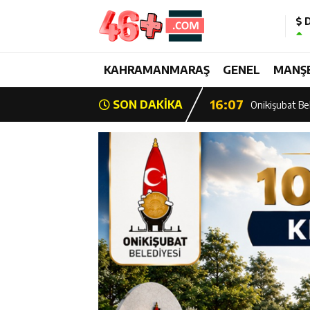
D
13:28
Yedi Güzel Ad
16:19
KAHRAMANMARAŞ
GENEL
MANŞ
Şehrin İlk Spor
16:07
SON DAKİKA
Onikişubat Bel
15:39
Şehrin İlk Spor
13:26
Şampiyon Onik
13:21
Başkan Görgel:
17:01
Kurtuluş Desta
16:55
Başkan Toptaş,