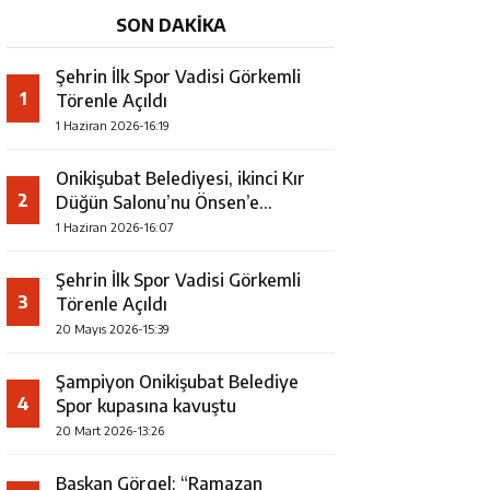
protokolünü imzaladı
SON DAKİKA
Şehrin İlk Spor Vadisi Görkemli
1
Törenle Açıldı
1 Haziran 2026-16:19
Onikişubat Belediyesi, ikinci Kır
2
Düğün Salonu’nu Önsen’e
kazandırıyor
1 Haziran 2026-16:07
Şehrin İlk Spor Vadisi Görkemli
3
Törenle Açıldı
20 Mayıs 2026-15:39
Şampiyon Onikişubat Belediye
4
Spor kupasına kavuştu
20 Mart 2026-13:26
Başkan Görgel: “Ramazan