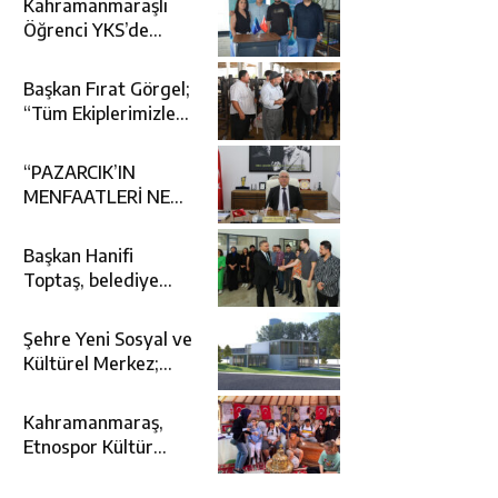
Kahramanmaraşlı
Yakışacak
Öğrenci YKS’de
Türkiye 5’incisi Oldu!
Başkan Fırat Görgel;
“Tüm Ekiplerimizle
Bayramda Sahada
Görev Başındayız”
“PAZARCIK’IN
MENFAATLERİ NE
GEREKTİRİYORSA
ONU YAPARIM”
Başkan Hanifi
Toptaş, belediye
personeliyle
bayramlaştı
Şehre Yeni Sosyal ve
Kültürel Merkez;
Çocuk Kütüphanesi
ve Sanat Merkezi
Kahramanmaraş,
Etnospor Kültür
Festivali’nde