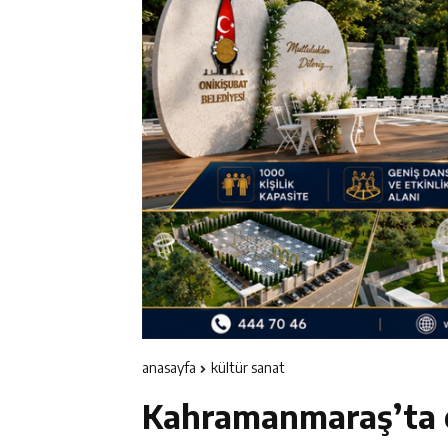
11:19
12 Şubat: Kurtu
14:35
Asfalt Sırası 
13:28
Yedi Güzel Ad
16:19
Şehrin İlk Spor
anasayfa
kültür sanat
Kahramanmaraş’ta 