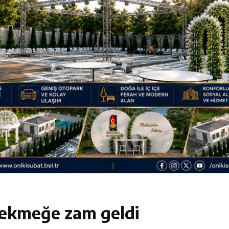
luşun ve HG Hospital’ın 1. Yılının Gururu
Zübeyde Hanım Bulvarı’nda
am Kütüphanesi ve Deneyim Müzesi Şehrimize Çok Yakışacak
 Vadisi Görkemli Törenle Açıldı
ekmeğe zam geldi