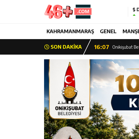
D
13:28
Yedi Güzel Ad
16:19
KAHRAMANMARAŞ
GENEL
MANŞ
Şehrin İlk Spor
16:07
SON DAKİKA
Onikişubat Bel
15:39
Şehrin İlk Spor
13:26
Şampiyon Onik
13:21
Başkan Görgel:
17:01
Kurtuluş Desta
16:55
Başkan Toptaş,