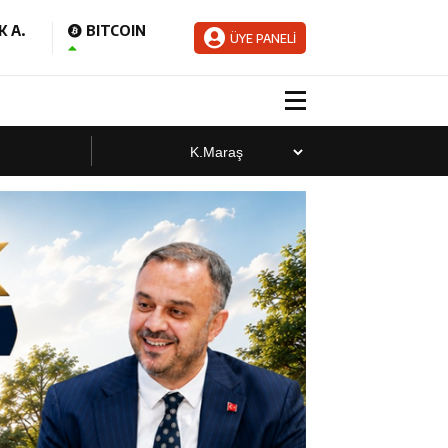
 A.
BITCOIN
ÜYE PANELİ
aladı