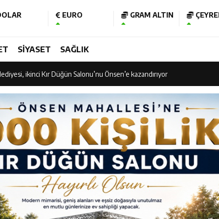
OLAR
EURO
GRAM ALTIN
ÇEYREK
am Kütüphanesi ve Deneyim Müzesi Şehrimize Çok Yakışacak
ET
SİYASET
SAĞLIK
 Vadisi Görkemli Törenle Açıldı
ediyesi, ikinci Kır Düğün Salonu’nu Önsen’e kazandırıyor
 Vadisi Görkemli Törenle Açıldı
işubat Belediye Spor kupasına kavuştu
 “Ramazan Bayramı’mız Kutlu Olsun”
nının 106’ncı Yılında Kahramanmaraş Tek Yürek
 Bakan Fatih Kacır’ın katıldığı imza töreninde ONİKAD’ın protokolünü imz