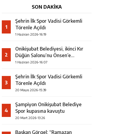
SON DAKİKA
Şehrin İlk Spor Vadisi Görkemli
1
Törenle Açıldı
1 Haziran 2026-16:19
Onikişubat Belediyesi, ikinci Kır
2
Düğün Salonu’nu Önsen’e
kazandırıyor
1 Haziran 2026-16:07
Şehrin İlk Spor Vadisi Görkemli
3
Törenle Açıldı
20 Mayıs 2026-15:39
Şampiyon Onikişubat Belediye
4
Spor kupasına kavuştu
20 Mart 2026-13:26
Başkan Görgel: “Ramazan