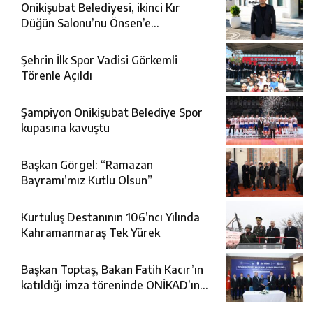
Onikişubat Belediyesi, ikinci Kır
Düğün Salonu’nu Önsen’e
kazandırıyor
Şehrin İlk Spor Vadisi Görkemli
Törenle Açıldı
Şampiyon Onikişubat Belediye Spor
kupasına kavuştu
Başkan Görgel: “Ramazan
Bayramı’mız Kutlu Olsun”
Kurtuluş Destanının 106’ncı Yılında
Kahramanmaraş Tek Yürek
Başkan Toptaş, Bakan Fatih Kacır’ın
katıldığı imza töreninde ONİKAD’ın
protokolünü imzaladı