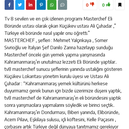
0
0
Tv 8 sevilen ve en çok izlenen programı Masterchef Eli
Böründe ustası olarak çıkan Küçükev ustası Ali Çuhadar ,”
Türkiye eli böründe nasıl yapılır onu öğretti.”
MASTERCHEF , şefleri : Mehmet Yalçınkaya , Somer
Sivrioğlu ve İtalyan Şef Danilo Zanna hazırlayıp sunduğu
Masterchef önceki gün yemek yapma yarışmasında
Kahramanmaraş’ın unutulmaz lezzeti Eli Böründe yaptılar..
tv8 masterchef sunucu şeflerinin yanında ustalığını gösteren
Küçükev Lokantası yönetim kurulu üyesi ve Ustası Ali
Çuhadar : “Kahramanmaraş yemek kültürünü herkese
duyurmamız gerek bunun için bizde üzerimize düşeni yaptık,
tv8 masterchef de Kahramanmaraş’ın eli böründesini yaptık
sonra yarışmacılara yapmalarını söyledik ve birinci seçtik..
Kahramanmaraş’ın Dondurması, Biberi yanında, Eliböründe,
Acem Pilavı, Eşkilaya sulusu, içli köftesini, Kelle Paçasını ,
çorbasını artık Türkiye değil dünyaya tanıtmamız gerekiyor