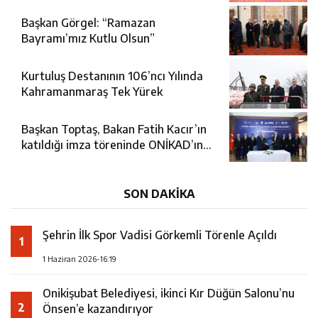
Başkan Görgel: “Ramazan
Bayramı’mız Kutlu Olsun”
Kurtuluş Destanının 106’ncı Yılında
Kahramanmaraş Tek Yürek
Başkan Toptaş, Bakan Fatih Kacır’ın
katıldığı imza töreninde ONİKAD’ın
protokolünü imzaladı
SON DAKİKA
Şehrin İlk Spor Vadisi Görkemli Törenle Açıldı
1
1 Haziran 2026-16:19
Onikişubat Belediyesi, ikinci Kır Düğün Salonu’nu
2
Önsen’e kazandırıyor