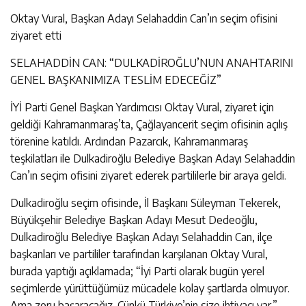
Oktay Vural, Başkan Adayı Selahaddin Can’ın seçim ofisini
ziyaret etti
SELAHADDİN CAN: “DULKADİROĞLU’NUN ANAHTARINI
GENEL BAŞKANIMIZA TESLİM EDECEĞİZ”
İYİ Parti Genel Başkan Yardımcısı Oktay Vural, ziyaret için
geldiği Kahramanmaraş’ta, Çağlayancerit seçim ofisinin açılış
törenine katıldı. Ardından Pazarcık, Kahramanmaraş
teşkilatları ile Dulkadiroğlu Belediye Başkan Adayı Selahaddin
Can’ın seçim ofisini ziyaret ederek partililerle bir araya geldi.
Dulkadiroğlu seçim ofisinde, İl Başkanı Süleyman Tekerek,
Büyükşehir Belediye Başkan Adayı Mesut Dedeoğlu,
Dulkadiroğlu Belediye Başkan Adayı Selahaddin Can, ilçe
başkanları ve partililer tarafından karşılanan Oktay Vural,
burada yaptığı açıklamada; “İyi Parti olarak bugün yerel
seçimlerde yürüttüğümüz mücadele kolay şartlarda olmuyor.
Ama zoru başaracağız. Çünkü Türkiye’nin size ihtiyacı var.”