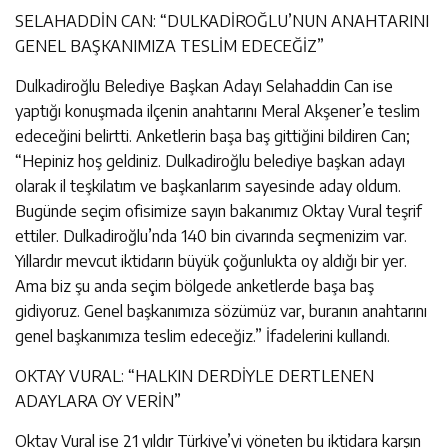
SELAHADDİN CAN: “DULKADİROĞLU’NUN ANAHTARINI
GENEL BAŞKANIMIZA TESLİM EDECEĞİZ”
Dulkadiroğlu Belediye Başkan Adayı Selahaddin Can ise
yaptığı konuşmada ilçenin anahtarını Meral Akşener’e teslim
edeceğini belirtti. Anketlerin başa baş gittiğini bildiren Can;
“Hepiniz hoş geldiniz. Dulkadiroğlu belediye başkan adayı
olarak il teşkilatım ve başkanlarım sayesinde aday oldum.
Bugünde seçim ofisimize sayın bakanımız Oktay Vural teşrif
ettiler. Dulkadiroğlu’nda 140 bin civarında seçmenizim var.
Yıllardır mevcut iktidarın büyük çoğunlukta oy aldığı bir yer.
Ama biz şu anda seçim bölgede anketlerde başa baş
gidiyoruz. Genel başkanımıza sözümüz var, buranın anahtarını
genel başkanımıza teslim edeceğiz.” İfadelerini kullandı.
OKTAY VURAL: “HALKIN DERDİYLE DERTLENEN
ADAYLARA OY VERİN”
Oktay Vural ise 21 yıldır Türkiye’yi yöneten bu iktidara karşın