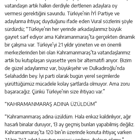
vatandaşın artık halkın derdiyle dertlenen adaylara oy
vermesi gerektiğini savundu. Türkiye’nin İYİ Partiye ve
adaylarına ihtiyaç duyduğunu ifade eden Vural sözlerini şöyle
sürdürdü; “Türkiye’nin her yerinde arkadaşlarımız büyük
gayret sarf ediyor ama Kahramanmaraş’ta gerçekten dinamik
bir çalışma var. Türkiye’yi 21 yıldır yöneten ve en önemli
merkezlerinden biri olan Kahramanmaraş’ta vatandaşlarımız
artık bu kutuplaşan siyasette yeni bir alternatifi arıyor. Bizim
de güzel adaylarımız var, büyükşehir ve Dulkadiroğlu’nda
Selahaddin bey. İyi parti olarak bugün yerel seçimlerde
yürüttüğümüz mücadele kolay şartlarda olmuyor. Ama zoru
başaracağız. Çünkü Türkiye’nin size ihtiyacı var.”
“KAHRAMANMARAŞ ADINA ÜZÜLDÜM”
“Kahramanmaraş adına üzüldüm. Hala enkaz kaldırılıyor, ağır
hasarlı binalar duruyor, 13 ay geçmiş bunları yapabilmiş değiliz.
Kahramanmaraş’ta 120 bin’in üzerinde konuta ihtiyaç varken