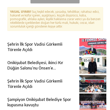
YASAL UYARI!
Suç teşkil edecek, yasadışı, tehditkar, rahatsız edici,
hakaret ve küfür içeren, aşağılayıcı, küçük düşürücü, kaba,
pornografik, ahlaka aykırı, kişilik haklarına zarar verici ya da benzeri
niteliklerde içeriklerden doğan her türlü mali, hukuki, cezai, idari
sorumluluk içeriği gönderen kişiye aittir.
Şehrin İlk Spor Vadisi Görkemli
Törenle Açıldı
Onikişubat Belediyesi, ikinci Kır
Düğün Salonu’nu Önsen’e
kazandırıyor
Şehrin İlk Spor Vadisi Görkemli
Törenle Açıldı
Şampiyon Onikişubat Belediye Spor
kupasına kavuştu