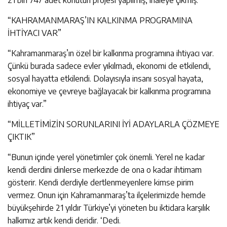
21 bin 747 adet konutun projesi yapılmış, ihaleye çıkmış.”
“KAHRAMANMARAŞ’IN KALKINMA PROGRAMINA
İHTİYACI VAR”
“Kahramanmaraş’ın özel bir kalkınma programına ihtiyacı var.
Çünkü burada sadece evler yıkılmadı, ekonomi de etkilendi,
sosyal hayatta etkilendi. Dolayısıyla insanı sosyal hayata,
ekonomiye ve çevreye bağlayacak bir kalkınma programına
ihtiyaç var.”
“MİLLETİMİZİN SORUNLARINI İYİ ADAYLARLA ÇÖZMEYE
ÇIKTIK”
“Bunun içinde yerel yönetimler çok önemli. Yerel ne kadar
kendi derdini dinlerse merkezde de ona o kadar ihtimam
gösterir. Kendi derdiyle dertlenmeyenlere kimse pirim
vermez. Onun için Kahramanmaraş’ta ilçelerimizde hemde
büyükşehirde 21 yıldır Türkiye’yi yöneten bu iktidara karşılık
halkımız artık kendi deridir. ‘Dedi.