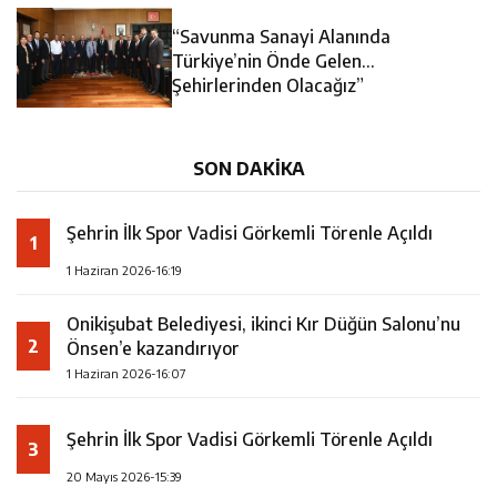
14:35
Asfalt Sırası Zübeyde Hanım Bulvarı’nda
“Savunma Sanayi Alanında
13:28
Yedi Güzel Adam Kütüphanesi ve Deneyim Müzesi
Türkiye’nin Önde Gelen
Şehirlerinden Olacağız”
16:19
Şehrin İlk Spor Vadisi Görkemli Törenle Açıldı
Şehrimize Çok Yakışacak
SON DAKİKA
Şehrin İlk Spor Vadisi Görkemli Törenle Açıldı
1
1 Haziran 2026-16:19
Onikişubat Belediyesi, ikinci Kır Düğün Salonu’nu
2
Önsen’e kazandırıyor
1 Haziran 2026-16:07
Şehrin İlk Spor Vadisi Görkemli Törenle Açıldı
3
20 Mayıs 2026-15:39