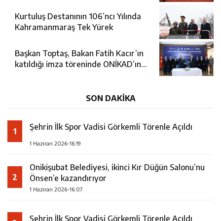
Kurtuluş Destanının 106’ncı Yılında
Kahramanmaraş Tek Yürek
Başkan Toptaş, Bakan Fatih Kacır’ın
katıldığı imza töreninde ONİKAD’ın
protokolünü imzaladı
SON DAKİKA
Şehrin İlk Spor Vadisi Görkemli Törenle Açıldı
1
1 Haziran 2026-16:19
Onikişubat Belediyesi, ikinci Kır Düğün Salonu’nu
2
Önsen’e kazandırıyor
1 Haziran 2026-16:07
Şehrin İlk Spor Vadisi Görkemli Törenle Açıldı