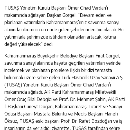
TUSAŞ Yönetim Kurulu Başkanı Ömer Cihad Vardan’ı
makamında ağırlayan Başkan Görgel, “Devam eden ve
planlanan yatırımlarla Kahramanmaraş’ımız savunma sanayi
alanında ülkemizin en önde gelen şehirlerinden biri olacak. Bu
yatırımlarla şehrimizde istihdam olanakları artacak, katma
değeri yükselecek” dedi.
Kahramanmaraş Büyükşehir Belediye Başkanı Fırat Görgel,
savunma sanayi alanında hayata geçirilen yatırımları yerinde
incelemek ve planlanan projelere ilişkin bir dizi temasta
bulunmak üzere şehre gelen Türk Havacılık Uzay Sanayii A.Ş
(TUSAŞ) Yönetim Kurulu Başkanı Ömer Cihad Vardan’ı
makamında ağırladı. AK Parti Kahramanmaraş Milletvekili
Ömer Oruç Bilal Debgici ve Prof. Dr. Mehmet Şahin, AK Parti
İl Başkanı Cüneyt Doğan, Kahramanmaraş Ticaret ve Sanayi
Odası Başkanı Mustafa Buluntu ve Meclis Başkanı Hanefi
Öksüz, TUSAŞ eski başkanı Prof. Dr. Rafet Bozdoğan ve iş
insanlarının da yer aldığı ziyarette, TUSAŞ tarafından şehre