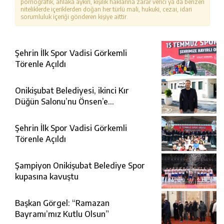
pornografik, ahlaka aykırı, kişilik haklarına zarar verici ya da benzeri
niteliklerde içeriklerden doğan her türlü mali, hukuki, cezai, idari
sorumluluk içeriği gönderen kişiye aittir.
Şehrin İlk Spor Vadisi Görkemli
Törenle Açıldı
Onikişubat Belediyesi, ikinci Kır
Düğün Salonu’nu Önsen’e
kazandırıyor
Şehrin İlk Spor Vadisi Görkemli
Törenle Açıldı
Şampiyon Onikişubat Belediye Spor
kupasına kavuştu
Başkan Görgel: “Ramazan
Bayramı’mız Kutlu Olsun”