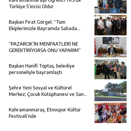
Kahramanmaraşlı Öğrenci YKS’de
Türkiye 5’incisi Oldu!
Başkan Fırat Görgel; “Tüm
Ekiplerimizle Bayramda Sahada
Görev Başındayız”
“PAZARCIK’IN MENFAATLERİ NE
GEREKTİRİYORSA ONU YAPARIM”
Başkan Hanifi Toptaş, belediye
personeliyle bayramlaştı
Şehre Yeni Sosyal ve Kültürel
Merkez; Çocuk Kütüphanesi ve Sanat
Merkezi
Kahramanmaraş, Etnospor Kültür
Festivali’nde