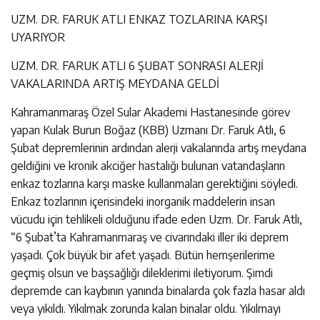
UZM. DR. FARUK ATLI ENKAZ TOZLARINA KARŞI
UYARIYOR
UZM. DR. FARUK ATLI 6 ŞUBAT SONRASI ALERJİ
VAKALARINDA ARTIŞ MEYDANA GELDİ
Kahramanmaraş Özel Sular Akademi Hastanesinde görev
yapan Kulak Burun Boğaz (KBB) Uzmanı Dr. Faruk Atlı, 6
Şubat depremlerinin ardından alerji vakalarında artış meydana
geldiğini ve kronik akciğer hastalığı bulunan vatandaşların
enkaz tozlarına karşı maske kullanmaları gerektiğini söyledi.
Enkaz tozlarının içerisindeki inorganik maddelerin insan
vücudu için tehlikeli olduğunu ifade eden Uzm. Dr. Faruk Atlı,
“6 Şubat’ta Kahramanmaraş ve civarındaki iller iki deprem
yaşadı. Çok büyük bir afet yaşadı. Bütün hemşerilerime
geçmiş olsun ve başsağlığı dileklerimi iletiyorum. Şimdi
depremde can kaybının yanında binalarda çok fazla hasar aldı
veya yıkıldı. Yıkılmak zorunda kalan binalar oldu. Yıkılmayı