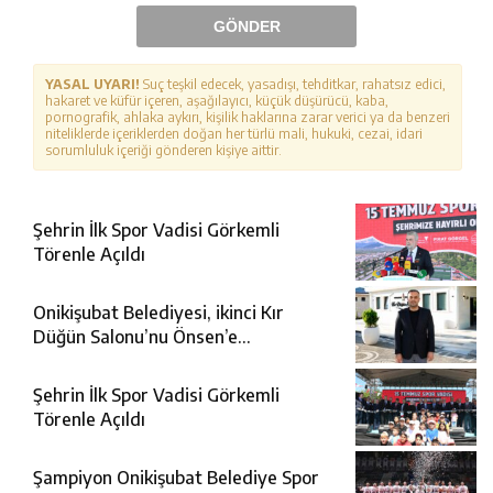
GÖNDER
YASAL UYARI!
Suç teşkil edecek, yasadışı, tehditkar, rahatsız edici,
hakaret ve küfür içeren, aşağılayıcı, küçük düşürücü, kaba,
pornografik, ahlaka aykırı, kişilik haklarına zarar verici ya da benzeri
niteliklerde içeriklerden doğan her türlü mali, hukuki, cezai, idari
sorumluluk içeriği gönderen kişiye aittir.
Şehrin İlk Spor Vadisi Görkemli
Törenle Açıldı
Onikişubat Belediyesi, ikinci Kır
Düğün Salonu’nu Önsen’e
kazandırıyor
Şehrin İlk Spor Vadisi Görkemli
Törenle Açıldı
Şampiyon Onikişubat Belediye Spor