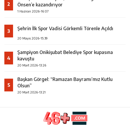
2
Önsen’e kazandırıyor
1 Haziran 2026-16:07
Şehrin İlk Spor Vadisi Görkemli Törenle Açıldı
3
20 Mayıs 2026-15:39
Şampiyon Onikişubat Belediye Spor kupasına
4
kavuştu
20 Mart 2026-13:26
Başkan Görgel: “Ramazan Bayramı’mız Kutlu
5
Olsun”
20 Mart 2026-13:21