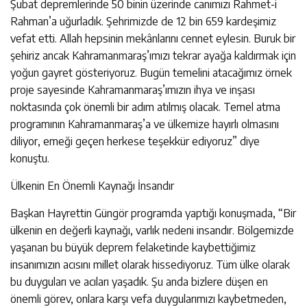
Şubat depremlerinde 50 binin üzerinde canımızı Rahmet-i
Rahman’a uğurladık. Şehrimizde de 12 bin 659 kardeşimiz
vefat etti. Allah hepsinin mekânlarını cennet eylesin. Buruk bir
şehiriz ancak Kahramanmaraş’ımızı tekrar ayağa kaldırmak için
yoğun gayret gösteriyoruz. Bugün temelini atacağımız örnek
proje sayesinde Kahramanmaraş’ımızın ihya ve inşası
noktasında çok önemli bir adım atılmış olacak. Temel atma
programının Kahramanmaraş’a ve ülkemize hayırlı olmasını
diliyor, emeği geçen herkese teşekkür ediyoruz” diye
konuştu.
Ülkenin En Önemli Kaynağı İnsandır
Başkan Hayrettin Güngör programda yaptığı konuşmada, “Bir
ülkenin en değerli kaynağı, varlık nedeni insandır. Bölgemizde
yaşanan bu büyük deprem felaketinde kaybettiğimiz
insanımızın acısını millet olarak hissediyoruz. Tüm ülke olarak
bu duyguları ve acıları yaşadık. Şu anda bizlere düşen en
önemli görev, onlara karşı vefa duygularımızı kaybetmeden,