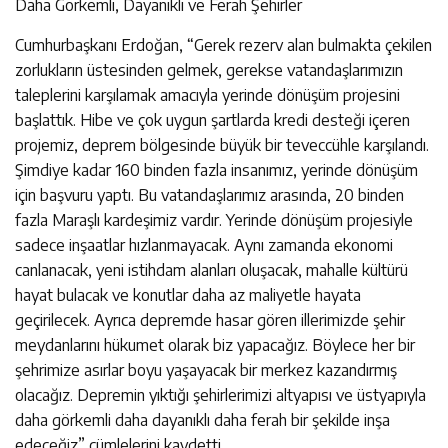
Daha Görkemli, Dayanıklı ve Ferah Şehirler
Cumhurbaşkanı Erdoğan, “Gerek rezerv alan bulmakta çekilen
zorlukların üstesinden gelmek, gerekse vatandaşlarımızın
taleplerini karşılamak amacıyla yerinde dönüşüm projesini
başlattık. Hibe ve çok uygun şartlarda kredi desteği içeren
projemiz, deprem bölgesinde büyük bir teveccühle karşılandı.
Şimdiye kadar 160 binden fazla insanımız, yerinde dönüşüm
için başvuru yaptı. Bu vatandaşlarımız arasında, 20 binden
fazla Maraşlı kardeşimiz vardır. Yerinde dönüşüm projesiyle
sadece inşaatlar hızlanmayacak. Aynı zamanda ekonomi
canlanacak, yeni istihdam alanları oluşacak, mahalle kültürü
hayat bulacak ve konutlar daha az maliyetle hayata
geçirilecek. Ayrıca depremde hasar gören illerimizde şehir
meydanlarını hükumet olarak biz yapacağız. Böylece her bir
şehrimize asırlar boyu yaşayacak bir merkez kazandırmış
olacağız. Depremin yıktığı şehirlerimizi altyapısı ve üstyapıyla
daha görkemli daha dayanıklı daha ferah bir şekilde inşa
edeceğiz” cümlelerini kaydetti.