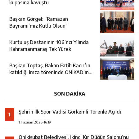
kupasına kavuştu
Başkan Görgel: “Ramazan
Bayramı’mız Kutlu Olsun”
Kurtuluş Destanının 106’ncı Yılında
Kahramanmaraş Tek Yürek
Başkan Toptaş, Bakan Fatih Kacır’ın
katıldığı imza töreninde ONİKAD’ın
protokolünü imzaladı
SON DAKİKA
Şehrin İlk Spor Vadisi Görkemli Törenle Açıldı
1
1 Haziran 2026-16:19
Onikişubat Belediyesi, ikinci Kır Düğün Salonu’nu