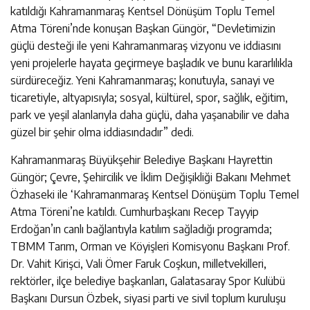
katıldığı Kahramanmaraş Kentsel Dönüşüm Toplu Temel
Atma Töreni’nde konuşan Başkan Güngör, “Devletimizin
güçlü desteği ile yeni Kahramanmaraş vizyonu ve iddiasını
yeni projelerle hayata geçirmeye başladık ve bunu kararlılıkla
sürdüreceğiz. Yeni Kahramanmaraş; konutuyla, sanayi ve
ticaretiyle, altyapısıyla; sosyal, kültürel, spor, sağlık, eğitim,
park ve yeşil alanlarıyla daha güçlü, daha yaşanabilir ve daha
güzel bir şehir olma iddiasındadır” dedi.
Kahramanmaraş Büyükşehir Belediye Başkanı Hayrettin
Güngör; Çevre, Şehircilik ve İklim Değişikliği Bakanı Mehmet
Özhaseki ile ‘Kahramanmaraş Kentsel Dönüşüm Toplu Temel
Atma Töreni’ne katıldı. Cumhurbaşkanı Recep Tayyip
Erdoğan’ın canlı bağlantıyla katılım sağladığı programda;
TBMM Tarım, Orman ve Köyişleri Komisyonu Başkanı Prof.
Dr. Vahit Kirişci, Vali Ömer Faruk Coşkun, milletvekilleri,
rektörler, ilçe belediye başkanları, Galatasaray Spor Kulübü
Başkanı Dursun Özbek, siyasi parti ve sivil toplum kuruluşu