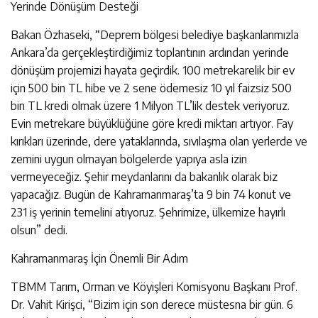
Yerinde Dönüşüm Desteği
Bakan Özhaseki, “Deprem bölgesi belediye başkanlarımızla
Ankara’da gerçekleştirdiğimiz toplantının ardından yerinde
dönüşüm projemizi hayata geçirdik. 100 metrekarelik bir ev
için 500 bin TL hibe ve 2 sene ödemesiz 10 yıl faizsiz 500
bin TL kredi olmak üzere 1 Milyon TL’lik destek veriyoruz.
Evin metrekare büyüklüğüne göre kredi miktarı artıyor. Fay
kırıkları üzerinde, dere yataklarında, sıvılaşma olan yerlerde ve
zemini uygun olmayan bölgelerde yapıya asla izin
vermeyeceğiz. Şehir meydanlarını da bakanlık olarak biz
yapacağız. Bugün de Kahramanmaraş’ta 9 bin 74 konut ve
231 iş yerinin temelini atıyoruz. Şehrimize, ülkemize hayırlı
olsun” dedi.
Kahramanmaraş İçin Önemli Bir Adım
TBMM Tarım, Orman ve Köyişleri Komisyonu Başkanı Prof.
Dr. Vahit Kirişci, “Bizim için son derece müstesna bir gün. 6