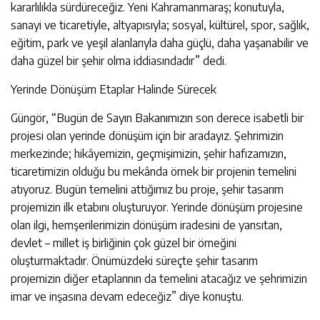
kararlılıkla sürdüreceğiz. Yeni Kahramanmaraş; konutuyla,
sanayi ve ticaretiyle, altyapısıyla; sosyal, kültürel, spor, sağlık,
eğitim, park ve yeşil alanlarıyla daha güçlü, daha yaşanabilir ve
daha güzel bir şehir olma iddiasındadır” dedi.
Yerinde Dönüşüm Etaplar Halinde Sürecek
Güngör, “Bugün de Sayın Bakanımızın son derece isabetli bir
projesi olan yerinde dönüşüm için bir aradayız. Şehrimizin
merkezinde; hikâyemizin, geçmişimizin, şehir hafızamızın,
ticaretimizin olduğu bu mekânda örnek bir projenin temelini
atıyoruz. Bugün temelini attığımız bu proje, şehir tasarım
projemizin ilk etabını oluşturuyor. Yerinde dönüşüm projesine
olan ilgi, hemşerilerimizin dönüşüm iradesini de yansıtan,
devlet – millet iş birliğinin çok güzel bir örneğini
oluşturmaktadır. Önümüzdeki süreçte şehir tasarım
projemizin diğer etaplarının da temelini atacağız ve şehrimizin
imar ve inşasına devam edeceğiz” diye konuştu.