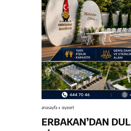
11:19
12 Şubat: Kurtu
14:35
Asfalt Sırası 
13:28
Yedi Güzel Ad
16:19
Şehrin İlk Spor
anasayfa
si̇yaset
ERBAKAN’DAN DUL