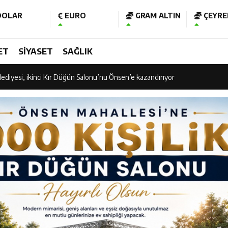
OLAR
EURO
GRAM ALTIN
ÇEYREK
am Kütüphanesi ve Deneyim Müzesi Şehrimize Çok Yakışacak
ET
SİYASET
SAĞLIK
 Vadisi Görkemli Törenle Açıldı
ediyesi, ikinci Kır Düğün Salonu’nu Önsen’e kazandırıyor
 Vadisi Görkemli Törenle Açıldı
işubat Belediye Spor kupasına kavuştu
 “Ramazan Bayramı’mız Kutlu Olsun”
nının 106’ncı Yılında Kahramanmaraş Tek Yürek
 Bakan Fatih Kacır’ın katıldığı imza töreninde ONİKAD’ın protokolünü imz