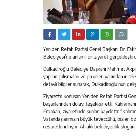
Yeniden Refah Partisi Genel Başkanı Dr. Fa
Belediyesi’ne anlamlı bir ziyaret gerçekleştird
Dulkadiroğlu Belediye Başkanı Mehmet Akpına
yapılan çalışmaları ve projeleri yakından inc
detaylı bilgiler sunarak, Dulkadiroğlu’nun gelişi
Ziyarette konuşan Yeniden Refah Partisi Ge
başarılarından dolayı teşekkür etti. Kahraman
Erbakan, ziyaretinde şunları kaydetti: “Kahr
Vatandaşlarımızın büyük teveccühü, bizleri ö
cesaretlendiriyor. Ahlaklı belediyecilik sloganı