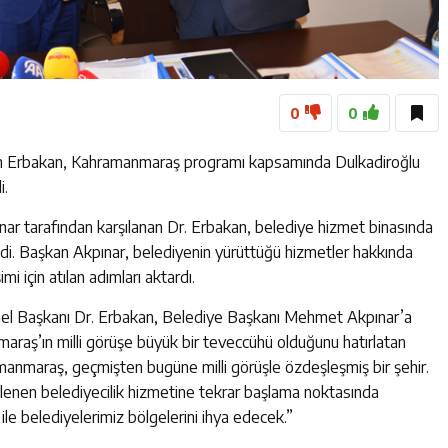
0
0
tih Erbakan, Kahramanmaraş programı kapsamında Dulkadiroğlu
i.
r tarafından karşılanan Dr. Erbakan, belediye hizmet binasında
eledi. Başkan Akpınar, belediyenin yürüttüğü hizmetler hakkında
mi için atılan adımları aktardı.
nel Başkanı Dr. Erbakan, Belediye Başkanı Mehmet Akpınar’a
maraş’ın milli görüşe büyük bir teveccühü olduğunu hatırlatan
amanmaraş, geçmişten bugüne milli görüşle özdeşleşmiş bir şehir.
zlenen belediyecilik hizmetine tekrar başlama noktasında
 ile belediyelerimiz bölgelerini ihya edecek.”