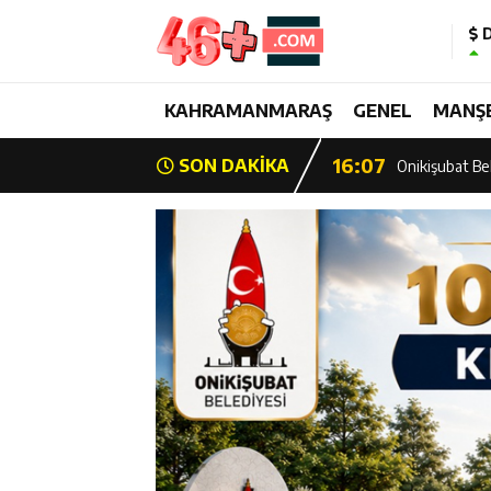
D
13:28
Yedi Güzel Ad
16:19
KAHRAMANMARAŞ
GENEL
MANŞ
Şehrin İlk Spor
16:07
SON DAKİKA
Onikişubat Bel
15:39
Şehrin İlk Spor
13:26
Şampiyon Onik
13:21
Başkan Görgel:
17:01
Kurtuluş Desta
16:55
Başkan Toptaş,