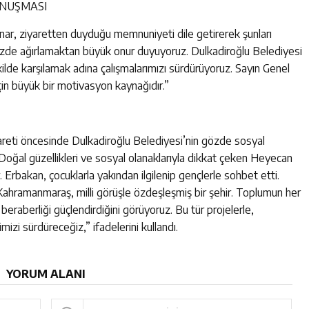
NUŞMASI
r, ziyaretten duyduğu memnuniyeti dile getirerek şunları
izde ağırlamaktan büyük onur duyuyoruz. Dulkadiroğlu Belediyesi
şekilde karşılamak adına çalışmalarımızı sürdürüyoruz. Sayın Genel
için büyük bir motivasyon kaynağıdır.”
yareti öncesinde Dulkadiroğlu Belediyesi’nin gözde sosyal
 Doğal güzellikleri ve sosyal olanaklarıyla dikkat çeken Heyecan
 Erbakan, çocuklarla yakından ilgilenip gençlerle sohbet etti.
Kahramanmaraş, milli görüşle özdeşleşmiş bir şehir. Toplumun her
 beraberliği güçlendirdiğini görüyoruz. Bu tür projelerle,
izi sürdüreceğiz,” ifadelerini kullandı.
YORUM ALANI