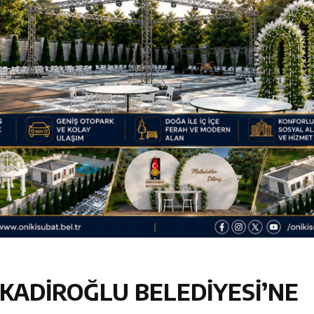
luşun ve HG Hospital’ın 1. Yılının Gururu
Zübeyde Hanım Bulvarı’nda
am Kütüphanesi ve Deneyim Müzesi Şehrimize Çok Yakışacak
 Vadisi Görkemli Törenle Açıldı
KADİROĞLU BELEDİYESİ’NE