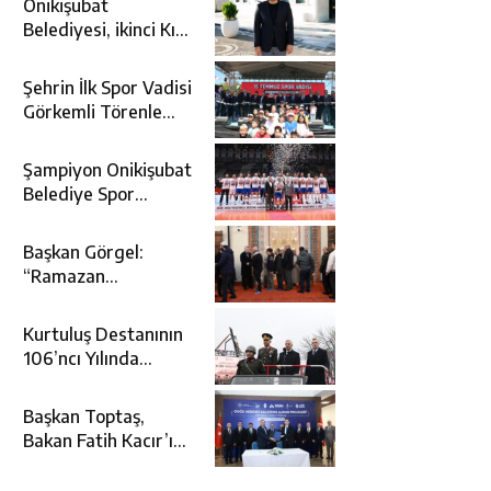
Onikişubat
Belediyesi, ikinci Kır
Düğün Salonu’nu
Önsen’e
Şehrin İlk Spor Vadisi
kazandırıyor
Görkemli Törenle
Açıldı
Şampiyon Onikişubat
Belediye Spor
kupasına kavuştu
Başkan Görgel:
“Ramazan
Bayramı’mız Kutlu
Olsun”
Kurtuluş Destanının
106’ncı Yılında
Kahramanmaraş Tek
Yürek
Başkan Toptaş,
Bakan Fatih Kacır’ın
katıldığı imza
töreninde ONİKAD’ın