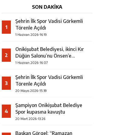
protokolünü imzaladı
SON DAKİKA
Şehrin İlk Spor Vadisi Görkemli
1
Törenle Açıldı
1 Haziran 2026-16:19
Onikişubat Belediyesi, ikinci Kır
2
Düğün Salonu’nu Önsen’e
kazandırıyor
1 Haziran 2026-16:07
Şehrin İlk Spor Vadisi Görkemli
3
Törenle Açıldı
20 Mayıs 2026-15:39
Şampiyon Onikişubat Belediye
4
Spor kupasına kavuştu
20 Mart 2026-13:26
Başkan Görgel: “Ramazan