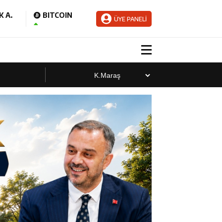
 A.
BITCOIN
ÜYE PANELİ
aladı