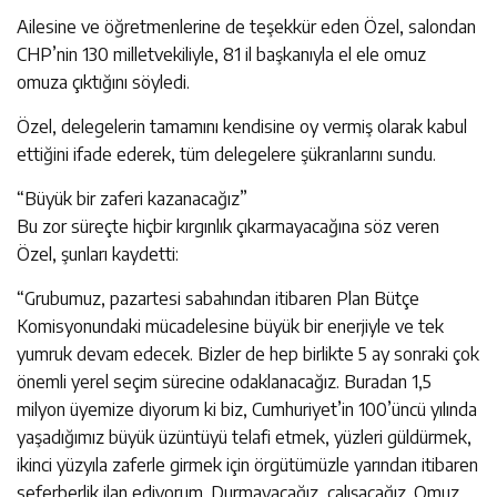
Ailesine ve öğretmenlerine de teşekkür eden Özel, salondan
CHP’nin 130 milletvekiliyle, 81 il başkanıyla el ele omuz
omuza çıktığını söyledi.
Özel, delegelerin tamamını kendisine oy vermiş olarak kabul
ettiğini ifade ederek, tüm delegelere şükranlarını sundu.
“Büyük bir zaferi kazanacağız”
Bu zor süreçte hiçbir kırgınlık çıkarmayacağına söz veren
Özel, şunları kaydetti:
“Grubumuz, pazartesi sabahından itibaren Plan Bütçe
Komisyonundaki mücadelesine büyük bir enerjiyle ve tek
yumruk devam edecek. Bizler de hep birlikte 5 ay sonraki çok
önemli yerel seçim sürecine odaklanacağız. Buradan 1,5
milyon üyemize diyorum ki biz, Cumhuriyet’in 100’üncü yılında
yaşadığımız büyük üzüntüyü telafi etmek, yüzleri güldürmek,
ikinci yüzyıla zaferle girmek için örgütümüzle yarından itibaren
seferberlik ilan ediyorum. Durmayacağız, çalışacağız. Omuz