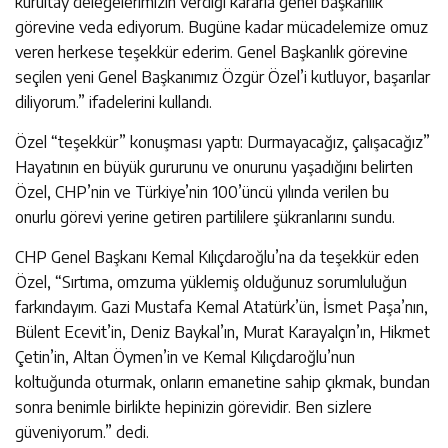
kurultay delegelerimizin verdiği kararla genel başkanlık
görevine veda ediyorum. Bugüne kadar mücadelemize omuz
veren herkese teşekkür ederim. Genel Başkanlık görevine
seçilen yeni Genel Başkanımız Özgür Özel’i kutluyor, başarılar
diliyorum.” ifadelerini kullandı.
Özel “teşekkür” konuşması yaptı: Durmayacağız, çalışacağız”
Hayatının en büyük gururunu ve onurunu yaşadığını belirten
Özel, CHP’nin ve Türkiye’nin 100’üncü yılında verilen bu
onurlu görevi yerine getiren partililere şükranlarını sundu.
CHP Genel Başkanı Kemal Kılıçdaroğlu’na da teşekkür eden
Özel, “Sırtıma, omzuma yüklemiş olduğunuz sorumluluğun
farkındayım. Gazi Mustafa Kemal Atatürk’ün, İsmet Paşa’nın,
Bülent Ecevit’in, Deniz Baykal’ın, Murat Karayalçın’ın, Hikmet
Çetin’in, Altan Öymen’in ve Kemal Kılıçdaroğlu’nun
koltuğunda oturmak, onların emanetine sahip çıkmak, bundan
sonra benimle birlikte hepinizin görevidir. Ben sizlere
güveniyorum.” dedi.