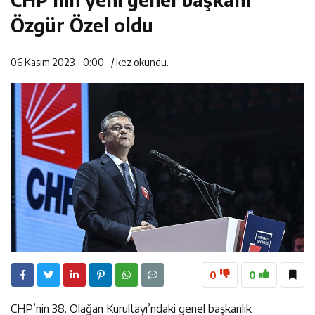
14:35
Asfalt Sırası Zübeyde Hanım Bulvarı’nda
Özgür Özel oldu
13:28
Yedi Güzel Adam Kütüphanesi ve Deneyim Müzesi
06 Kasım 2023 - 0:00
/
kez okundu.
16:19
Şehrin İlk Spor Vadisi Görkemli Törenle Açıldı
Şehrimize Çok Yakışacak
0
0
CHP’nin 38. Olağan Kurultayı’ndaki genel başkanlık